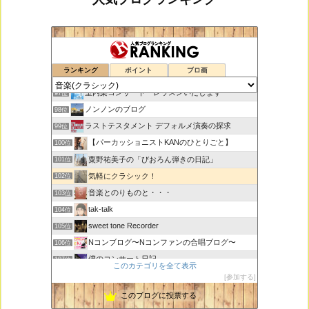
鑑賞空間・忘れられない作品
95位
ランキング
ポイント
ブロ画
思えば遠くへ来たもんだ
96位
室内楽コンサート・レッスンいたします
97位
ノンノンのブログ
98位
ラストテスタメント デフォルメ演奏の探求
99位
【パーカッショニストKANのひとりごと】
100位
粟野祐美子の「びおろん弾きの日記」
101位
気軽にクラシック！
102位
音楽とのりものと・・・
103位
tak-talk
104位
sweet tone Recorder
105位
Nコンブログ〜Nコンファンの合唱ブログ〜
106位
僕のコンサート日記
107位
このカテゴリを全て表示
江南 永正寺 コンサート・イベント・行事のお知らせ
108位
参加する
ＶＩＮＹＬ ＪＵＮＫＹ
109位
このブログに投票する