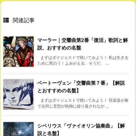
関連記事
マーラー｜交響曲第2番「復活」歌詞と解
説、おすすめの名盤
まずはダイジェストで聴いてみよう！ 私は生きる
ために死のう！よみがえる、そうだ、 ...
ベートーヴェン「交響曲第７番」【解説
とおすすめの名盤】
まずはダイジェストで聴いてみよう！ 弦楽器が奏
でる同じ音型が執拗に繰り返されなが ...
シベリウス「ヴァイオリン協奏曲」【解
説と名盤】