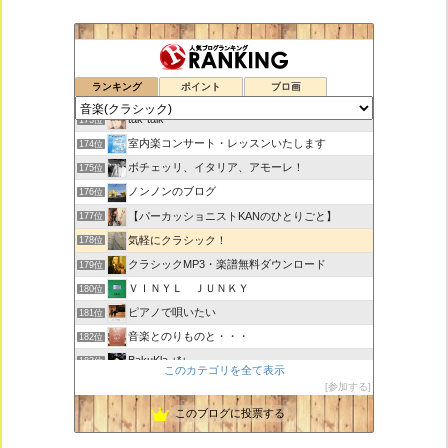
鑑賞空間・忘れられない作品
171位
ランキング
ポイント
ブロ画
思えば遠くへ来たもんだ
172位
tak-talk
173位
室内楽コンサート・レッスンいたします
174位
ボチェッリ、イタリア、アモーレ！
175位
ノンノンのブログ
176位
【パーカッショニストKANのひとりごと】
177位
気軽にクラシック！
178位
クラシックMP3・楽譜無料ダウンロード
179位
ＶＩＮＹＬ ＪＵＮＫＹ
180位
ピアノで唄いたい
181位
音楽とのりものと・・・
182位
BakuKla +*+
183位
このカテゴリを全て表示
MYSTIC RHYTHMS
184位
参加する
ときどき書きます♪
185位
このブログに投票する