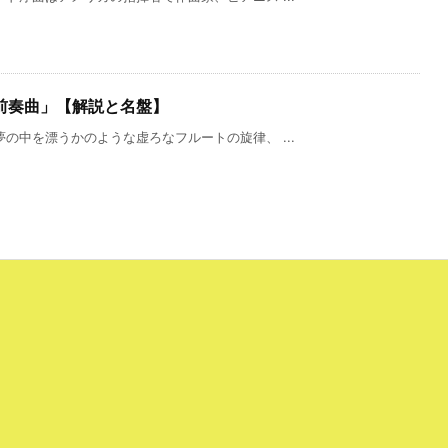
前奏曲」【解説と名盤】
の中を漂うかのような虚ろなフルートの旋律、 ...