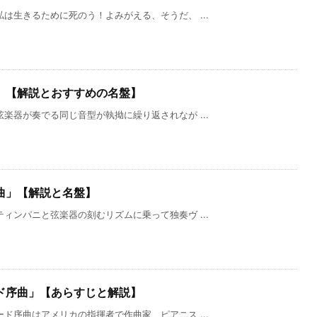
は生きるために死のう！よみがえる、そうだ、 ...
」【解説とおすすめの名盤】
楽器が奏でる同じ音型が執拗に繰り返されなが ...
曲」【解説と名盤】
ィンパニと弦楽器の刻むリズムに乗って独奏ヴ ...
ド序曲」【あらすじと解説】
ド序曲はアメリカの指揮者で作曲家、ピアニス ...