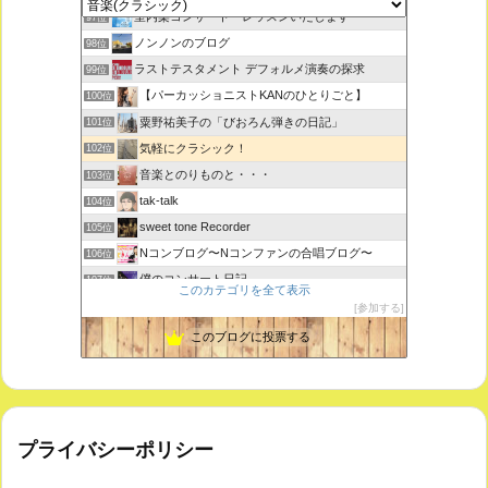
室内楽コンサート・レッスンいたします
97位
ノンノンのブログ
98位
ラストテスタメント デフォルメ演奏の探求
99位
【パーカッショニストKANのひとりごと】
100位
粟野祐美子の「びおろん弾きの日記」
101位
気軽にクラシック！
102位
音楽とのりものと・・・
103位
tak-talk
104位
sweet tone Recorder
105位
Nコンブログ〜Nコンファンの合唱ブログ〜
106位
僕のコンサート日記
107位
このカテゴリを全て表示
江南 永正寺 コンサート・イベント・行事のお知らせ
108位
参加する
ＶＩＮＹＬ ＪＵＮＫＹ
109位
このブログに投票する
プライバシーポリシー