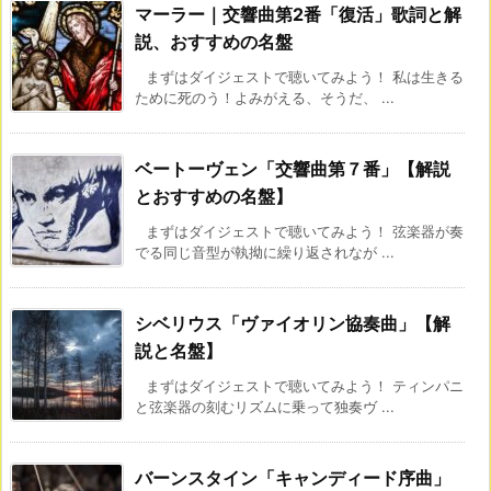
マーラー｜交響曲第2番「復活」歌詞と解
説、おすすめの名盤
まずはダイジェストで聴いてみよう！ 私は生きる
ために死のう！よみがえる、そうだ、 ...
ベートーヴェン「交響曲第７番」【解説
とおすすめの名盤】
まずはダイジェストで聴いてみよう！ 弦楽器が奏
でる同じ音型が執拗に繰り返されなが ...
シベリウス「ヴァイオリン協奏曲」【解
説と名盤】
まずはダイジェストで聴いてみよう！ ティンパニ
と弦楽器の刻むリズムに乗って独奏ヴ ...
バーンスタイン「キャンディード序曲」