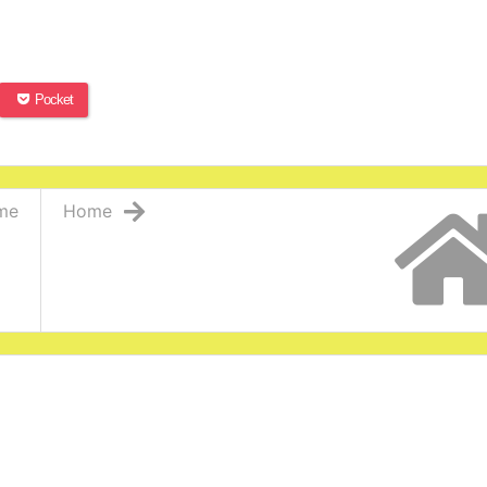
Pocket
me
Home