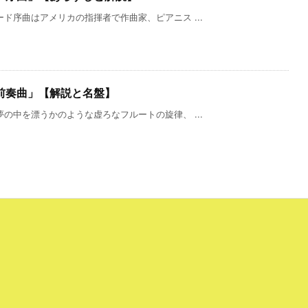
ド序曲はアメリカの指揮者で作曲家、ピアニス ...
前奏曲」【解説と名盤】
の中を漂うかのような虚ろなフルートの旋律、 ...