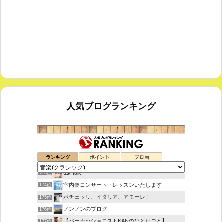
人気ブログランキング
鑑賞空間・忘れられない作品
171位
ランキング
ポイント
ブロ画
思えば遠くへ来たもんだ
172位
tak-talk
173位
室内楽コンサート・レッスンいたします
174位
ボチェッリ、イタリア、アモーレ！
175位
ノンノンのブログ
176位
【パーカッショニストKANのひとりごと】
177位