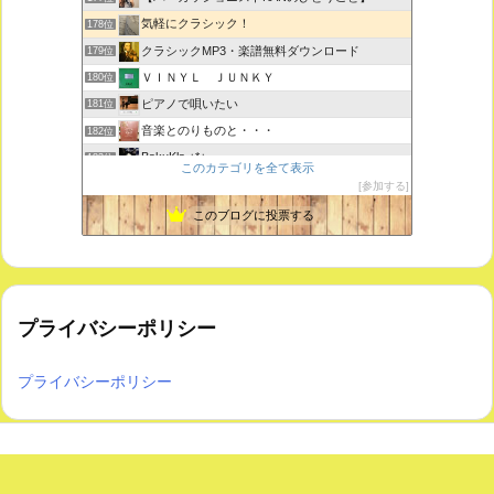
気軽にクラシック！
178位
クラシックMP3・楽譜無料ダウンロード
179位
ＶＩＮＹＬ ＪＵＮＫＹ
180位
ピアノで唄いたい
181位
音楽とのりものと・・・
182位
BakuKla +*+
183位
このカテゴリを全て表示
MYSTIC RHYTHMS
184位
参加する
ときどき書きます♪
185位
このブログに投票する
プライバシーポリシー
プライバシーポリシー
Copyright ©
2026
気軽にクラシック！
All Rights Reserved.