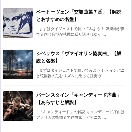
ベートーヴェン「交響曲第７番」【解説
とおすすめの名盤】
まずはダイジェストで聴いてみよう！ 弦楽器が奏
でる同じ音型が執拗に繰り返されなが ...
シベリウス「ヴァイオリン協奏曲」【解
説と名盤】
まずはダイジェストで聴いてみよう！ ティンパニ
と弦楽器の刻むリズムに乗って独奏ヴ ...
バーンスタイン「キャンディード序曲」
【あらすじと解説】
「キャンディード」の解説 キャンディード序曲は
アメリカの指揮者で作曲家、ピアニス ...