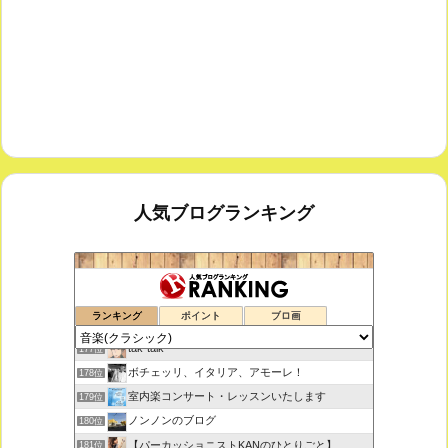
人気ブログランキング
鑑賞空間・忘れられない作品
175位
ランキング
ポイント
ブロ画
思えば遠くへ来たもんだ
176位
tak-talk
177位
ボチェッリ、イタリア、アモーレ！
178位
室内楽コンサート・レッスンいたします
179位
ノンノンのブログ
180位
【パーカッショニストKANのひとりごと】
181位