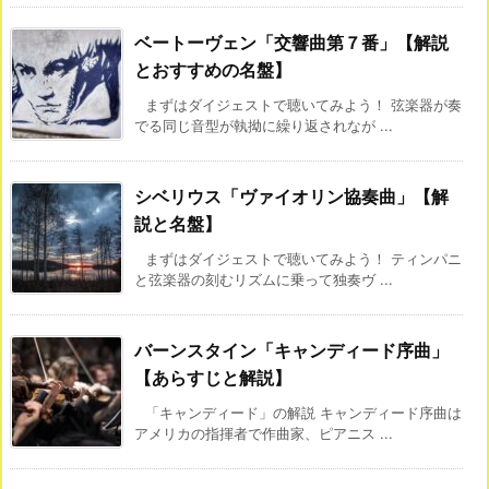
ベートーヴェン「交響曲第７番」【解説
とおすすめの名盤】
まずはダイジェストで聴いてみよう！ 弦楽器が奏
でる同じ音型が執拗に繰り返されなが ...
シベリウス「ヴァイオリン協奏曲」【解
説と名盤】
まずはダイジェストで聴いてみよう！ ティンパニ
と弦楽器の刻むリズムに乗って独奏ヴ ...
バーンスタイン「キャンディード序曲」
【あらすじと解説】
「キャンディード」の解説 キャンディード序曲は
アメリカの指揮者で作曲家、ピアニス ...