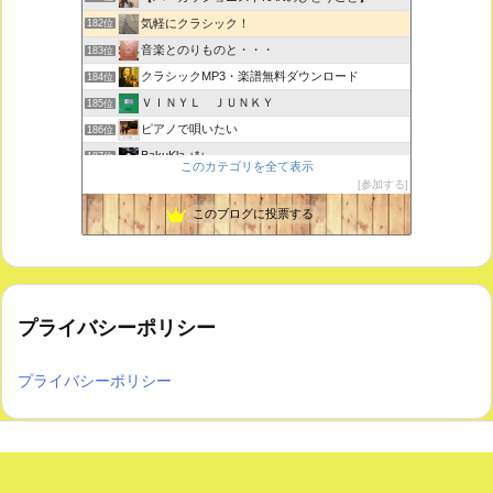
気軽にクラシック！
182位
音楽とのりものと・・・
183位
クラシックMP3・楽譜無料ダウンロード
184位
ＶＩＮＹＬ ＪＵＮＫＹ
185位
ピアノで唄いたい
186位
BakuKla +*+
187位
このカテゴリを全て表示
MYSTIC RHYTHMS
188位
参加する
ときどき書きます♪
189位
このブログに投票する
プライバシーポリシー
プライバシーポリシー
Copyright ©
2026
気軽にクラシック！
All Rights Reserved.