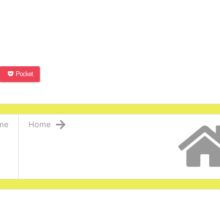
Pocket
me
Home