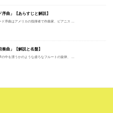
ド序曲」【あらすじと解説】
ド序曲はアメリカの指揮者で作曲家、ピアニス ...
前奏曲」【解説と名盤】
の中を漂うかのような虚ろなフルートの旋律、 ...