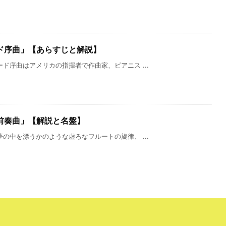
ド序曲」【あらすじと解説】
ド序曲はアメリカの指揮者で作曲家、ピアニス ...
前奏曲」【解説と名盤】
の中を漂うかのような虚ろなフルートの旋律、 ...