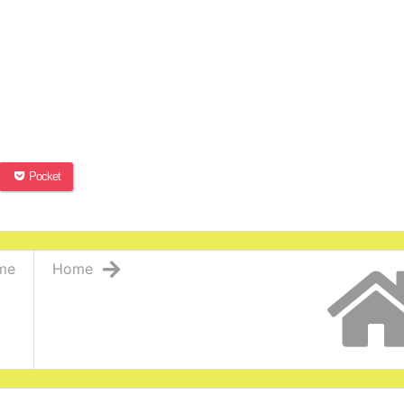
Pocket
me
Home