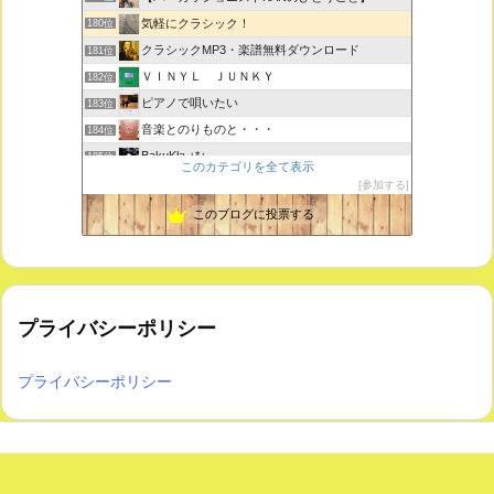
気軽にクラシック！
180位
クラシックMP3・楽譜無料ダウンロード
181位
ＶＩＮＹＬ ＪＵＮＫＹ
182位
ピアノで唄いたい
183位
音楽とのりものと・・・
184位
BakuKla +*+
185位
このカテゴリを全て表示
MYSTIC RHYTHMS
186位
参加する
ときどき書きます♪
187位
このブログに投票する
プライバシーポリシー
プライバシーポリシー
Copyright ©
2026
気軽にクラシック！
All Rights Reserved.