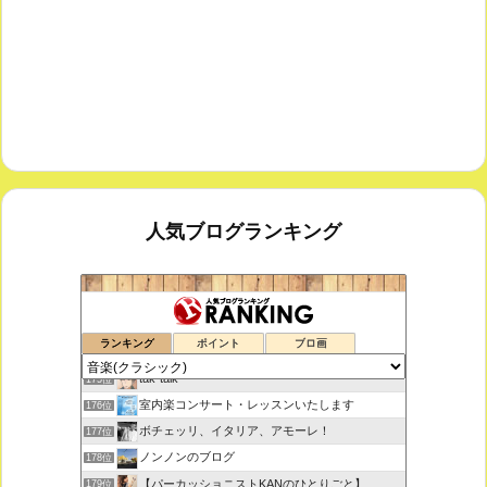
人気ブログランキング
鑑賞空間・忘れられない作品
173位
ランキング
ポイント
ブロ画
思えば遠くへ来たもんだ
174位
tak-talk
175位
室内楽コンサート・レッスンいたします
176位
ボチェッリ、イタリア、アモーレ！
177位
ノンノンのブログ
178位
【パーカッショニストKANのひとりごと】
179位