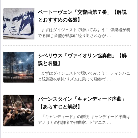
ベートーヴェン「交響曲第７番」【解説
とおすすめの名盤】
まずはダイジェストで聴いてみよう！ 弦楽器が奏
でる同じ音型が執拗に繰り返されなが ...
シベリウス「ヴァイオリン協奏曲」【解
説と名盤】
まずはダイジェストで聴いてみよう！ ティンパニ
と弦楽器の刻むリズムに乗って独奏ヴ ...
バーンスタイン「キャンディード序曲」
【あらすじと解説】
「キャンディード」の解説 キャンディード序曲は
アメリカの指揮者で作曲家、ピアニス ...