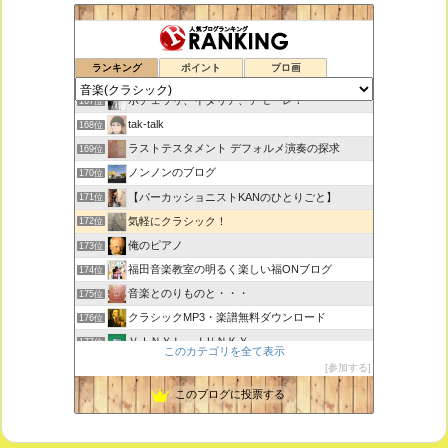
思えば遠くへ来たもんだ
165位
ランキング
ポイント
ブロ画
室内楽コンサート・レッスンいたします
166位
ボチェッリ、イタリア、アモーレ！
167位
tak-talk
168位
ラストテスタメント デフォルメ演奏の探求
169位
ノンノンのブログ
170位
【パーカッショニストKANのひとりごと】
171位
気軽にクラシック！
172位
俺のピアノ
173位
福田音楽教室の明るく楽しい福ONブログ
174位
音楽とのりものと・・・
175位
クラシックMP3・楽譜無料ダウンロード
176位
ＶＩＮＹＬ ＪＵＮＫＹ
177位
このカテゴリを全て表示
ピアノで唄いたい
178位
参加する
未来の音楽研究所 音楽哲学・思想 平林 遼
179位
このブログに投票する