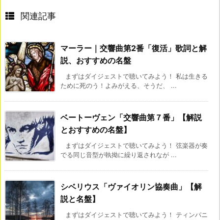
関連記事
マーラー｜交響曲第2番「復活」歌詞と解
説、おすすめの名盤
まずはダイジェストで聴いてみよう！ 私は生きる
ために死のう！よみがえる、そうだ、 ...
ベートーヴェン「交響曲第７番」【解説
とおすすめの名盤】
まずはダイジェストで聴いてみよう！ 弦楽器が奏
でる同じ音型が執拗に繰り返されなが ...
シベリウス「ヴァイオリン協奏曲」【解
説と名盤】
まずはダイジェストで聴いてみよう！ ティンパニ