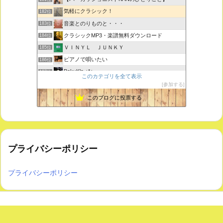
気軽にクラシック！
182位
音楽とのりものと・・・
183位
クラシックMP3・楽譜無料ダウンロード
184位
ＶＩＮＹＬ ＪＵＮＫＹ
185位
ピアノで唄いたい
186位
BakuKla +*+
187位
このカテゴリを全て表示
MYSTIC RHYTHMS
188位
参加する
ときどき書きます♪
189位
このブログに投票する
プライバシーポリシー
プライバシーポリシー
Copyright ©
2026
気軽にクラシック！
All Rights Reserved.