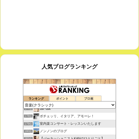
人気ブログランキング
鑑賞空間・忘れられない作品
175位
ランキング
ポイント
ブロ画
思えば遠くへ来たもんだ
176位
tak-talk
177位
ボチェッリ、イタリア、アモーレ！
178位
室内楽コンサート・レッスンいたします
179位
ノンノンのブログ
180位
【パーカッショニストKANのひとりごと】
181位