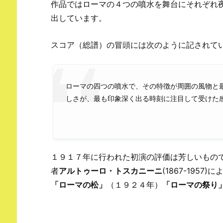
作品ではローマの４つの噴水を舞台にそれぞれ
出しています。
スコア（総譜）の冒頭には次のように記されて
ローマの四つの噴水で、その特徴が周囲の風物と
しさが、最も印象深く出る時刻に注目して受けた
１９１７年に行われた初演の評価は芳しいもの
者
アルトゥーロ・トスカニーニ
(1867-195
「ローマの松」
（１９２４年）
「ローマの祭り