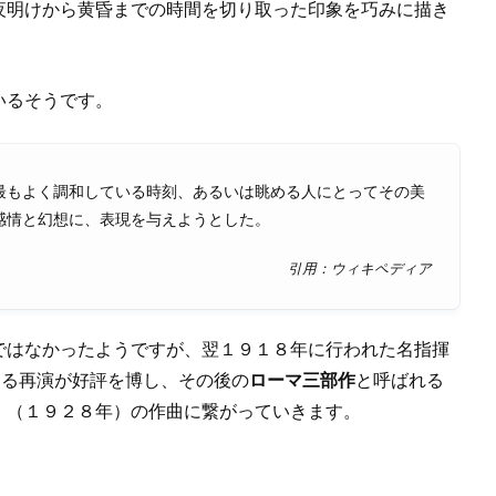
夜明けから黄昏までの時間を切り取った印象を巧みに描き
いるそうです。
最もよく調和している時刻、あるいは眺める人にとってその美
感情と幻想に、表現を与えようとした。
引用：ウィキペディア
ではなかったようですが、翌１９１８年に行われた名指揮
7)による再演が好評を博し、その後の
ローマ三部作
と呼ばれる
」
（１９２８年）の作曲に繋がっていきます。