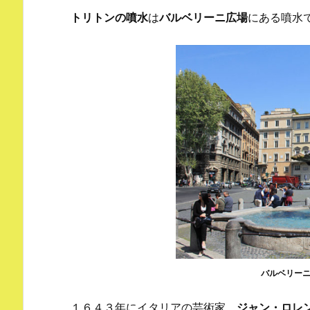
トリトンの噴水
は
バルベリーニ広場
にある噴水
バルベリー
１６４３年にイタリアの芸術家、
ジャン・ロレ