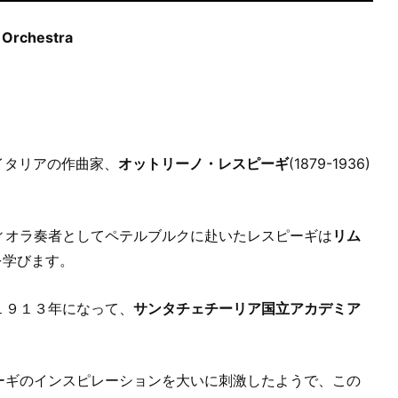
 Orchestra
イタリアの作曲家、
オットリーノ・レスピーギ
(1879-1936)
ィオラ奏者としてペテルブルクに赴いたレスピーギは
リム
法を学びます。
１９１３年になって、
サンタチェチーリア国立アカデミア
ーギのインスピレーションを大いに刺激したようで、この