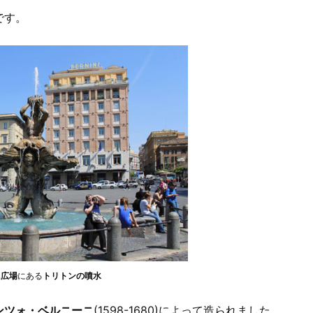
です。
ニ広場
にある
トリトンの噴水
ンツォ・ベルニーニ
(1598-1680)によって造られました。