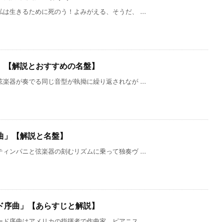
は生きるために死のう！よみがえる、そうだ、 ...
」【解説とおすすめの名盤】
楽器が奏でる同じ音型が執拗に繰り返されなが ...
曲」【解説と名盤】
ィンパニと弦楽器の刻むリズムに乗って独奏ヴ ...
ド序曲」【あらすじと解説】
ド序曲はアメリカの指揮者で作曲家、ピアニス ...