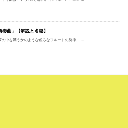
前奏曲」【解説と名盤】
の中を漂うかのような虚ろなフルートの旋律、 ...