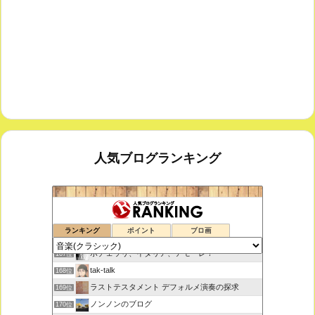
人気ブログランキング
思えば遠くへ来たもんだ
165位
ランキング
ポイント
ブロ画
室内楽コンサート・レッスンいたします
166位
ボチェッリ、イタリア、アモーレ！
167位
tak-talk
168位
ラストテスタメント デフォルメ演奏の探求
169位
ノンノンのブログ
170位