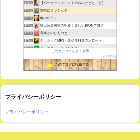
【パーカッショニストKANのひとりごと】
171位
気軽にクラシック！
172位
俺のピアノ
173位
福田音楽教室の明るく楽しい福ONブログ
174位
音楽とのりものと・・・
175位
クラシックMP3・楽譜無料ダウンロード
176位
ＶＩＮＹＬ ＪＵＮＫＹ
177位
このカテゴリを全て表示
ピアノで唄いたい
178位
参加する
未来の音楽研究所 音楽哲学・思想 平林 遼
179位
このブログに投票する
プライバシーポリシー
プライバシーポリシー
Copyright ©
2026
気軽にクラシック！
All Rights Reserved.