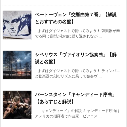
ベートーヴェン「交響曲第７番」【解説
とおすすめの名盤】
まずはダイジェストで聴いてみよう！ 弦楽器が奏
でる同じ音型が執拗に繰り返されなが ...
シベリウス「ヴァイオリン協奏曲」【解
説と名盤】
まずはダイジェストで聴いてみよう！ ティンパニ
と弦楽器の刻むリズムに乗って独奏ヴ ...
バーンスタイン「キャンディード序曲」
【あらすじと解説】
「キャンディード」の解説 キャンディード序曲は
アメリカの指揮者で作曲家、ピアニス ...