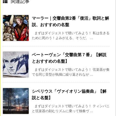
関連記事
マーラー｜交響曲第2番「復活」歌詞と解
説、おすすめの名盤
まずはダイジェストで聴いてみよう！ 私は生きる
ために死のう！よみがえる、そうだ、 ...
ベートーヴェン「交響曲第７番」【解説
とおすすめの名盤】
まずはダイジェストで聴いてみよう！ 弦楽器が奏
でる同じ音型が執拗に繰り返されなが ...
シベリウス「ヴァイオリン協奏曲」【解
説と名盤】
まずはダイジェストで聴いてみよう！ ティンパニ
と弦楽器の刻むリズムに乗って独奏ヴ ...