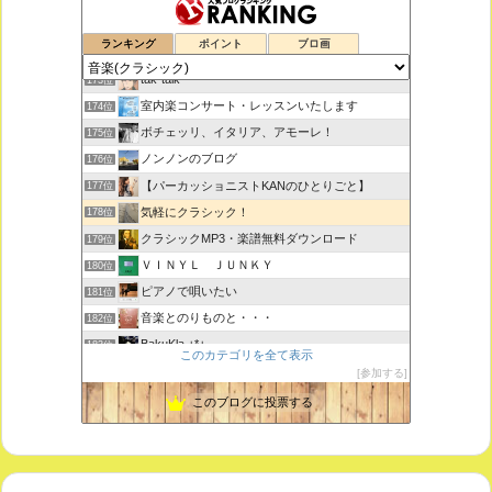
鑑賞空間・忘れられない作品
171位
ランキング
ポイント
ブロ画
思えば遠くへ来たもんだ
172位
tak-talk
173位
室内楽コンサート・レッスンいたします
174位
ボチェッリ、イタリア、アモーレ！
175位
ノンノンのブログ
176位
【パーカッショニストKANのひとりごと】
177位
気軽にクラシック！
178位
クラシックMP3・楽譜無料ダウンロード
179位
ＶＩＮＹＬ ＪＵＮＫＹ
180位
ピアノで唄いたい
181位
音楽とのりものと・・・
182位
BakuKla +*+
183位
このカテゴリを全て表示
MYSTIC RHYTHMS
184位
参加する
ときどき書きます♪
185位
このブログに投票する