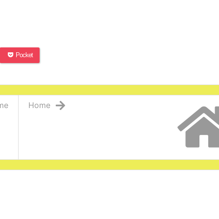
Pocket
me
Home