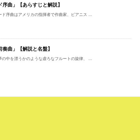
ド序曲」【あらすじと解説】
ド序曲はアメリカの指揮者で作曲家、ピアニス ...
前奏曲」【解説と名盤】
の中を漂うかのような虚ろなフルートの旋律、 ...