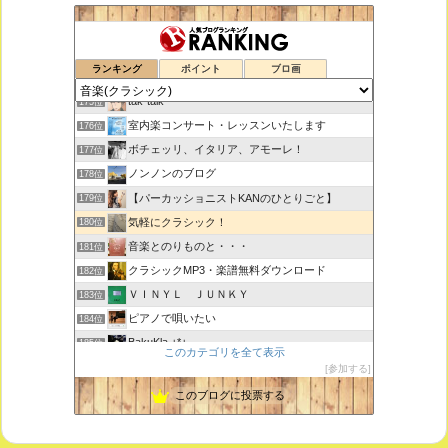
鑑賞空間・忘れられない作品
173位
ランキング
ポイント
ブロ画
思えば遠くへ来たもんだ
174位
tak-talk
175位
室内楽コンサート・レッスンいたします
176位
ボチェッリ、イタリア、アモーレ！
177位
ノンノンのブログ
178位
【パーカッショニストKANのひとりごと】
179位
気軽にクラシック！
180位
音楽とのりものと・・・
181位
クラシックMP3・楽譜無料ダウンロード
182位
ＶＩＮＹＬ ＪＵＮＫＹ
183位
ピアノで唄いたい
184位
BakuKla +*+
185位
このカテゴリを全て表示
MYSTIC RHYTHMS
186位
参加する
ときどき書きます♪
187位
このブログに投票する