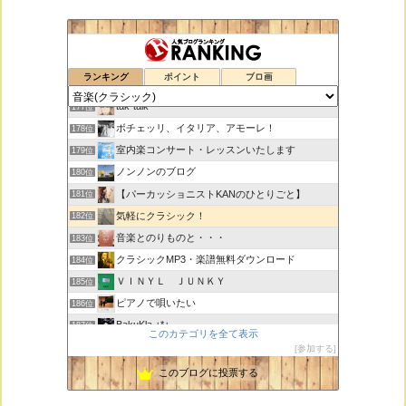
鑑賞空間・忘れられない作品
175位
ランキング
ポイント
ブロ画
思えば遠くへ来たもんだ
176位
tak-talk
177位
ボチェッリ、イタリア、アモーレ！
178位
室内楽コンサート・レッスンいたします
179位
ノンノンのブログ
180位
【パーカッショニストKANのひとりごと】
181位
気軽にクラシック！
182位
音楽とのりものと・・・
183位
クラシックMP3・楽譜無料ダウンロード
184位
ＶＩＮＹＬ ＪＵＮＫＹ
185位
ピアノで唄いたい
186位
BakuKla +*+
187位
このカテゴリを全て表示
MYSTIC RHYTHMS
188位
参加する
ときどき書きます♪
189位
このブログに投票する