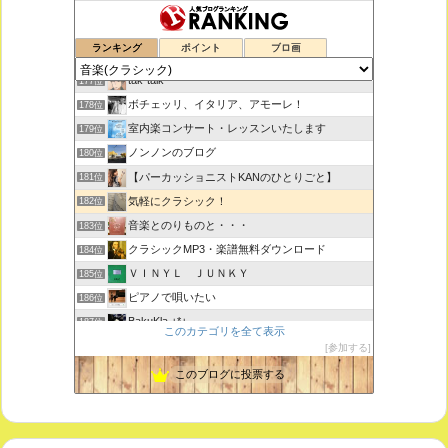
鑑賞空間・忘れられない作品
175位
ランキング
ポイント
ブロ画
思えば遠くへ来たもんだ
176位
tak-talk
177位
ボチェッリ、イタリア、アモーレ！
178位
室内楽コンサート・レッスンいたします
179位
ノンノンのブログ
180位
【パーカッショニストKANのひとりごと】
181位
気軽にクラシック！
182位
音楽とのりものと・・・
183位
クラシックMP3・楽譜無料ダウンロード
184位
ＶＩＮＹＬ ＪＵＮＫＹ
185位
ピアノで唄いたい
186位
BakuKla +*+
187位
このカテゴリを全て表示
MYSTIC RHYTHMS
188位
参加する
ときどき書きます♪
189位
このブログに投票する