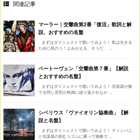
関連記事
マーラー｜交響曲第2番「復活」歌詞と解
説、おすすめの名盤
まずはダイジェストで聴いてみよう！ 私は生きる
ために死のう！よみがえる、そうだ、 ...
ベートーヴェン「交響曲第７番」【解説
とおすすめの名盤】
まずはダイジェストで聴いてみよう！ 弦楽器が奏
でる同じ音型が執拗に繰り返されなが ...
シベリウス「ヴァイオリン協奏曲」【解
説と名盤】
まずはダイジェストで聴いてみよう！ ティンパニ
と弦楽器の刻むリズムに乗って独奏ヴ ...