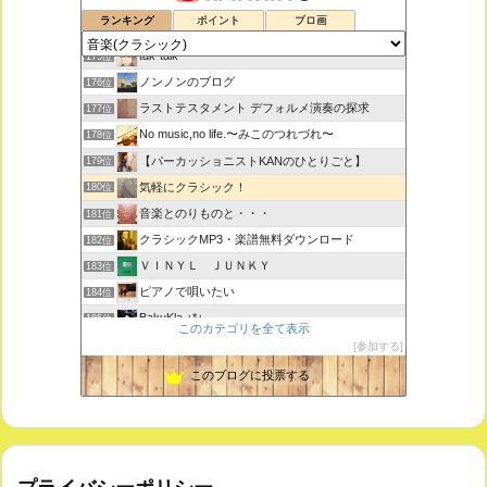
室内楽コンサート・レッスンいたします
173位
ランキング
ポイント
ブロ画
ボチェッリ、イタリア、アモーレ！
174位
tak-talk
175位
ノンノンのブログ
176位
ラストテスタメント デフォルメ演奏の探求
177位
No music,no life.〜みこのつれづれ〜
178位
【パーカッショニストKANのひとりごと】
179位
気軽にクラシック！
180位
音楽とのりものと・・・
181位
クラシックMP3・楽譜無料ダウンロード
182位
ＶＩＮＹＬ ＪＵＮＫＹ
183位
ピアノで唄いたい
184位
BakuKla +*+
185位
このカテゴリを全て表示
MYSTIC RHYTHMS
186位
参加する
ときどき書きます♪
187位
このブログに投票する