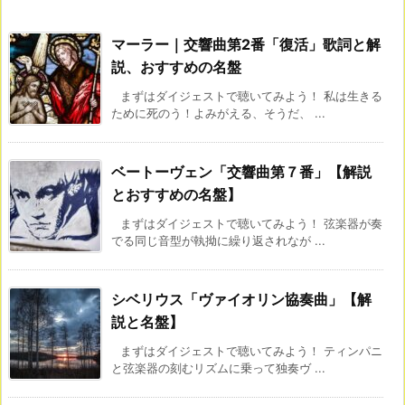
マーラー｜交響曲第2番「復活」歌詞と解
説、おすすめの名盤
まずはダイジェストで聴いてみよう！ 私は生きる
ために死のう！よみがえる、そうだ、 ...
ベートーヴェン「交響曲第７番」【解説
とおすすめの名盤】
まずはダイジェストで聴いてみよう！ 弦楽器が奏
でる同じ音型が執拗に繰り返されなが ...
シベリウス「ヴァイオリン協奏曲」【解
説と名盤】
まずはダイジェストで聴いてみよう！ ティンパニ
と弦楽器の刻むリズムに乗って独奏ヴ ...