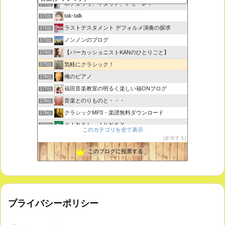
ボチェッリ、イタリア、アモーレ！
170位
tak-talk
171位
ラストテスタメント デフォルメ演奏の探求
172位
ノンノンのブログ
173位
【パーカッショニストKANのひとりごと】
174位
気軽にクラシック！
175位
俺のピアノ
176位
福田音楽教室の明るく楽しい福ONブログ
177位
音楽とのりものと・・・
178位
クラシックMP3・楽譜無料ダウンロード
179位
ＶＩＮＹＬ ＪＵＮＫＹ
180位
このカテゴリを全て表示
ピアノで唄いたい
181位
参加する
未来の音楽研究所 音楽哲学・思想 平林 遼
182位
このブログに投票する
プライバシーポリシー