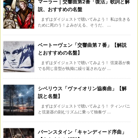
マーラー｜交響曲第2番「復活」歌詞と解
説、おすすめの名盤
まずはダイジェストで聴いてみよう！ 私は生きる
ために死のう！よみがえる、そうだ、 ...
ベートーヴェン「交響曲第７番」【解説
とおすすめの名盤】
まずはダイジェストで聴いてみよう！ 弦楽器が奏
でる同じ音型が執拗に繰り返されなが ...
シベリウス「ヴァイオリン協奏曲」【解
説と名盤】
まずはダイジェストで聴いてみよう！ ティンパニ
と弦楽器の刻むリズムに乗って独奏ヴ ...
バーンスタイン「キャンディード序曲」