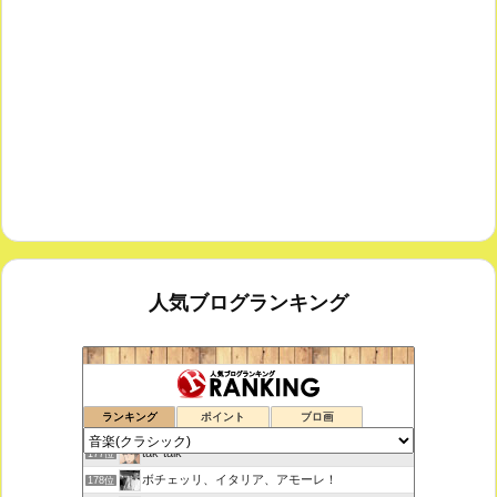
人気ブログランキング
鑑賞空間・忘れられない作品
175位
ランキング
ポイント
ブロ画
思えば遠くへ来たもんだ
176位
tak-talk
177位
ボチェッリ、イタリア、アモーレ！
178位