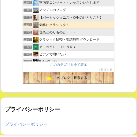
室内楽コンサート・レッスンいたします
179位
ノンノンのブログ
180位
【パーカッショニストKANのひとりごと】
181位
気軽にクラシック！
182位
音楽とのりものと・・・
183位
クラシックMP3・楽譜無料ダウンロード
184位
ＶＩＮＹＬ ＪＵＮＫＹ
185位
ピアノで唄いたい
186位
BakuKla +*+
187位
このカテゴリを全て表示
MYSTIC RHYTHMS
188位
参加する
ときどき書きます♪
189位
このブログに投票する
プライバシーポリシー
プライバシーポリシー