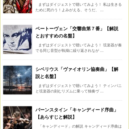
まずはダイジェストで聴いてみよう！ 私は生きる
ために死のう！よみがえる、そうだ、 ...
ベートーヴェン「交響曲第７番」【解説
とおすすめの名盤】
まずはダイジェストで聴いてみよう！ 弦楽器が奏
でる同じ音型が執拗に繰り返されなが ...
シベリウス「ヴァイオリン協奏曲」【解
説と名盤】
まずはダイジェストで聴いてみよう！ ティンパニ
と弦楽器の刻むリズムに乗って独奏ヴ ...
バーンスタイン「キャンディード序曲」
【あらすじと解説】
「キャンディード」の解説 キャンディード序曲は