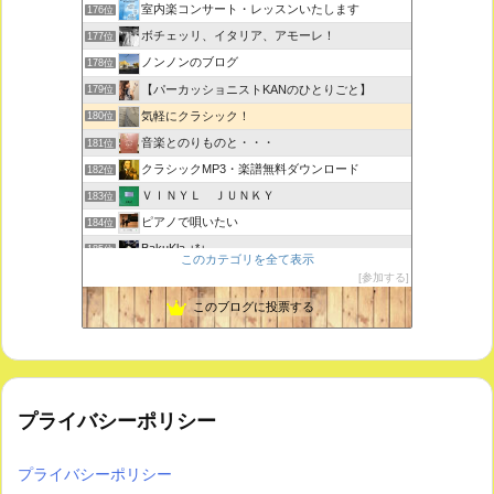
室内楽コンサート・レッスンいたします
176位
ボチェッリ、イタリア、アモーレ！
177位
ノンノンのブログ
178位
【パーカッショニストKANのひとりごと】
179位
気軽にクラシック！
180位
音楽とのりものと・・・
181位
クラシックMP3・楽譜無料ダウンロード
182位
ＶＩＮＹＬ ＪＵＮＫＹ
183位
ピアノで唄いたい
184位
BakuKla +*+
185位
このカテゴリを全て表示
MYSTIC RHYTHMS
186位
参加する
ときどき書きます♪
187位
このブログに投票する
プライバシーポリシー
プライバシーポリシー