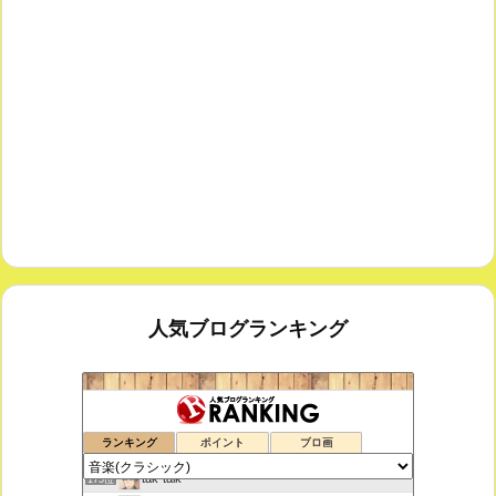
人気ブログランキング
鑑賞空間・忘れられない作品
173位
ランキング
ポイント
ブロ画
思えば遠くへ来たもんだ
174位
tak-talk
175位