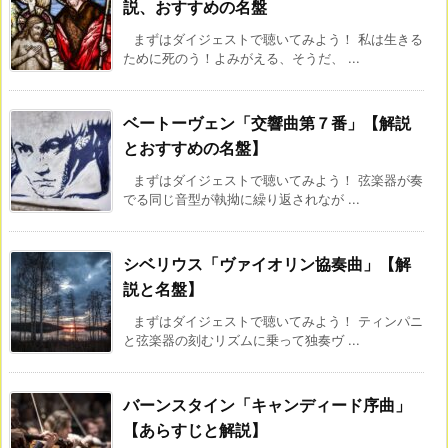
説、おすすめの名盤
まずはダイジェストで聴いてみよう！ 私は生きる
ために死のう！よみがえる、そうだ、 ...
ベートーヴェン「交響曲第７番」【解説
とおすすめの名盤】
まずはダイジェストで聴いてみよう！ 弦楽器が奏
でる同じ音型が執拗に繰り返されなが ...
シベリウス「ヴァイオリン協奏曲」【解
説と名盤】
まずはダイジェストで聴いてみよう！ ティンパニ
と弦楽器の刻むリズムに乗って独奏ヴ ...
バーンスタイン「キャンディード序曲」
【あらすじと解説】