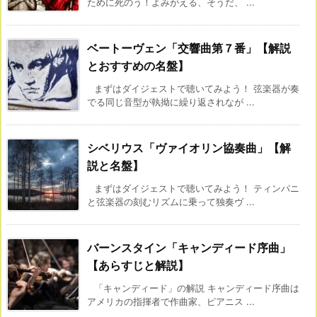
ために死のう！よみがえる、そうだ、 ...
ベートーヴェン「交響曲第７番」【解説
とおすすめの名盤】
まずはダイジェストで聴いてみよう！ 弦楽器が奏
でる同じ音型が執拗に繰り返されなが ...
シベリウス「ヴァイオリン協奏曲」【解
説と名盤】
まずはダイジェストで聴いてみよう！ ティンパニ
と弦楽器の刻むリズムに乗って独奏ヴ ...
バーンスタイン「キャンディード序曲」
【あらすじと解説】
「キャンディード」の解説 キャンディード序曲は
アメリカの指揮者で作曲家、ピアニス ...