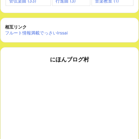
管弦楽曲
(33)
行進曲
(3)
音楽教室
(1)
相互リンク
フルート情報満載でっさいIrssai
にほんブログ村