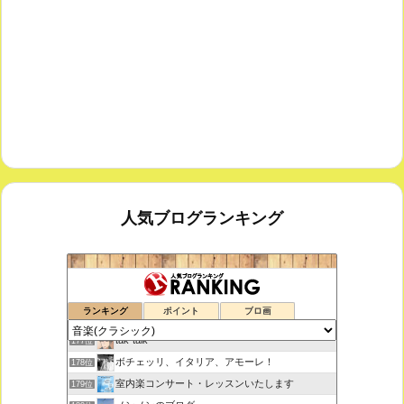
人気ブログランキング
鑑賞空間・忘れられない作品
175位
ランキング
ポイント
ブロ画
思えば遠くへ来たもんだ
176位
tak-talk
177位
ボチェッリ、イタリア、アモーレ！
178位
室内楽コンサート・レッスンいたします
179位