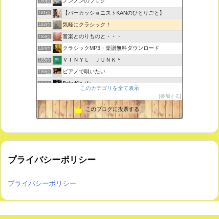
ノンノンのブログ
180位
【パーカッショニストKANのひとりごと】
181位
気軽にクラシック！
182位
音楽とのりものと・・・
183位
クラシックMP3・楽譜無料ダウンロード
184位
ＶＩＮＹＬ ＪＵＮＫＹ
185位
ピアノで唄いたい
186位
BakuKla +*+
187位
このカテゴリを全て表示
MYSTIC RHYTHMS
188位
参加する
ときどき書きます♪
189位
このブログに投票する
プライバシーポリシー
プライバシーポリシー