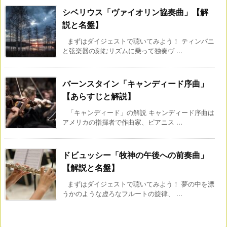
シベリウス「ヴァイオリン協奏曲」【解
説と名盤】
まずはダイジェストで聴いてみよう！ ティンパニ
と弦楽器の刻むリズムに乗って独奏ヴ ...
バーンスタイン「キャンディード序曲」
【あらすじと解説】
「キャンディード」の解説 キャンディード序曲は
アメリカの指揮者で作曲家、ピアニス ...
ドビュッシー「牧神の午後への前奏曲」
【解説と名盤】
まずはダイジェストで聴いてみよう！ 夢の中を漂
うかのような虚ろなフルートの旋律、 ...