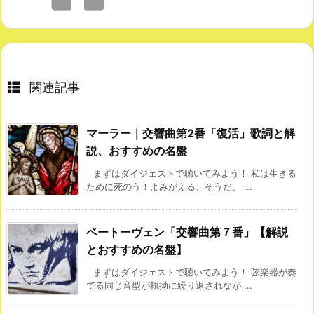
関連記事
マーラー｜交響曲第2番「復活」歌詞と解
説、おすすめの名盤
まずはダイジェストで聴いてみよう！ 私は生きる
ために死のう！よみがえる、そうだ、 ...
ベートーヴェン「交響曲第７番」【解説
とおすすめの名盤】
まずはダイジェストで聴いてみよう！ 弦楽器が奏
でる同じ音型が執拗に繰り返されなが ...