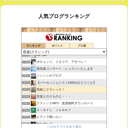
人気ブログランキング
鑑賞空間・忘れられない作品
175位
ランキング
ポイント
ブロ画
思えば遠くへ来たもんだ
176位
tak-talk
177位
ボチェッリ、イタリア、アモーレ！
178位
室内楽コンサート・レッスンいたします
179位
ノンノンのブログ
180位
【パーカッショニストKANのひとりごと】
181位
気軽にクラシック！
182位
音楽とのりものと・・・
183位
クラシックMP3・楽譜無料ダウンロード
184位
ＶＩＮＹＬ ＪＵＮＫＹ
185位
ピアノで唄いたい
186位
BakuKla +*+
187位
このカテゴリを全て表示