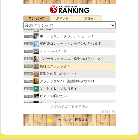
鑑賞空間・忘れられない作品
175位
ランキング
ポイント
ブロ画
思えば遠くへ来たもんだ
176位
tak-talk
177位
ボチェッリ、イタリア、アモーレ！
178位
室内楽コンサート・レッスンいたします
179位
ノンノンのブログ
180位
【パーカッショニストKANのひとりごと】
181位
気軽にクラシック！
182位
音楽とのりものと・・・
183位
クラシックMP3・楽譜無料ダウンロード
184位
ＶＩＮＹＬ ＪＵＮＫＹ
185位
ピアノで唄いたい
186位
BakuKla +*+
187位
このカテゴリを全て表示
MYSTIC RHYTHMS
188位
参加する
ときどき書きます♪
189位
このブログに投票する