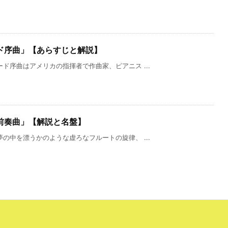
ド序曲」【あらすじと解説】
ド序曲はアメリカの指揮者で作曲家、ピアニス ...
前奏曲」【解説と名盤】
の中を漂うかのような虚ろなフルートの旋律、 ...