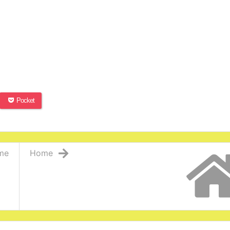
Pocket
me
Home