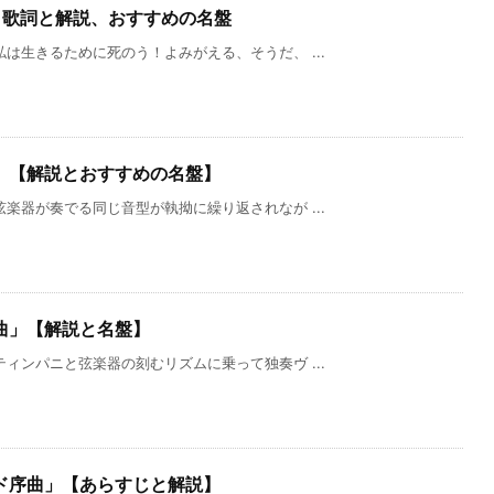
」歌詞と解説、おすすめの名盤
は生きるために死のう！よみがえる、そうだ、 ...
」【解説とおすすめの名盤】
楽器が奏でる同じ音型が執拗に繰り返されなが ...
曲」【解説と名盤】
ィンパニと弦楽器の刻むリズムに乗って独奏ヴ ...
ド序曲」【あらすじと解説】