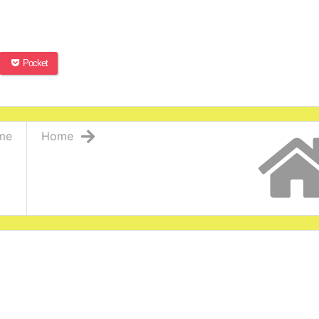
Pocket
me
Home