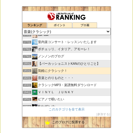
鑑賞空間・忘れられない作品
174位
ランキング
ポイント
ブロ画
思えば遠くへ来たもんだ
175位
tak-talk
176位
室内楽コンサート・レッスンいたします
177位
ボチェッリ、イタリア、アモーレ！
178位
ノンノンのブログ
179位
【パーカッショニストKANのひとりごと】
180位
気軽にクラシック！
181位
音楽とのりものと・・・
182位
クラシックMP3・楽譜無料ダウンロード
183位
ＶＩＮＹＬ ＪＵＮＫＹ
184位
ピアノで唄いたい
185位
BakuKla +*+
186位
このカテゴリを全て表示
MYSTIC RHYTHMS
187位
参加する
ときどき書きます♪
188位
このブログに投票する