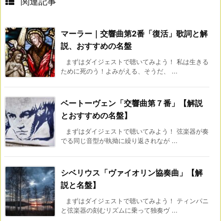
関連記事
マーラー｜交響曲第2番「復活」歌詞と解
説、おすすめの名盤
まずはダイジェストで聴いてみよう！ 私は生きる
ために死のう！よみがえる、そうだ、 ...
ベートーヴェン「交響曲第７番」【解説
とおすすめの名盤】
まずはダイジェストで聴いてみよう！ 弦楽器が奏
でる同じ音型が執拗に繰り返されなが ...
シベリウス「ヴァイオリン協奏曲」【解
説と名盤】
まずはダイジェストで聴いてみよう！ ティンパニ
と弦楽器の刻むリズムに乗って独奏ヴ ...