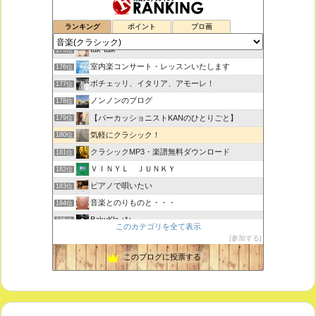
鑑賞空間・忘れられない作品
173位
ランキング
ポイント
ブロ画
思えば遠くへ来たもんだ
174位
tak-talk
175位
室内楽コンサート・レッスンいたします
176位
ボチェッリ、イタリア、アモーレ！
177位
ノンノンのブログ
178位
【パーカッショニストKANのひとりごと】
179位
気軽にクラシック！
180位
クラシックMP3・楽譜無料ダウンロード
181位
ＶＩＮＹＬ ＪＵＮＫＹ
182位
ピアノで唄いたい
183位
音楽とのりものと・・・
184位
BakuKla +*+
185位
このカテゴリを全て表示
MYSTIC RHYTHMS
186位
参加する
ときどき書きます♪
187位
このブログに投票する