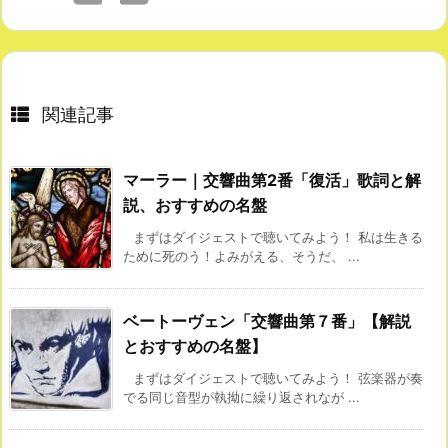
関連記事
マーラー｜交響曲第2番「復活」歌詞と解
説、おすすめの名盤
まずはダイジェストで聴いてみよう！ 私は生きる
ために死のう！よみがえる、そうだ、 ...
ベートーヴェン「交響曲第７番」【解説
とおすすめの名盤】
まずはダイジェストで聴いてみよう！ 弦楽器が奏
でる同じ音型が執拗に繰り返されなが ...