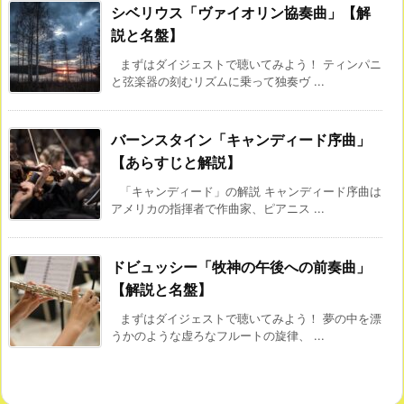
シベリウス「ヴァイオリン協奏曲」【解
説と名盤】
まずはダイジェストで聴いてみよう！ ティンパニ
と弦楽器の刻むリズムに乗って独奏ヴ ...
バーンスタイン「キャンディード序曲」
【あらすじと解説】
「キャンディード」の解説 キャンディード序曲は
アメリカの指揮者で作曲家、ピアニス ...
ドビュッシー「牧神の午後への前奏曲」
【解説と名盤】
まずはダイジェストで聴いてみよう！ 夢の中を漂
うかのような虚ろなフルートの旋律、 ...