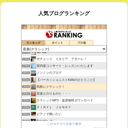
人気ブログランキング
鑑賞空間・忘れられない作品
175位
ランキング
ポイント
ブロ画
思えば遠くへ来たもんだ
176位
tak-talk
177位
ボチェッリ、イタリア、アモーレ！
178位
室内楽コンサート・レッスンいたします
179位
ノンノンのブログ
180位
【パーカッショニストKANのひとりごと】
181位
気軽にクラシック！
182位
音楽とのりものと・・・
183位
クラシックMP3・楽譜無料ダウンロード
184位
ＶＩＮＹＬ ＪＵＮＫＹ
185位
ピアノで唄いたい
186位
BakuKla +*+
187位
このカテゴリを全て表示
MYSTIC RHYTHMS