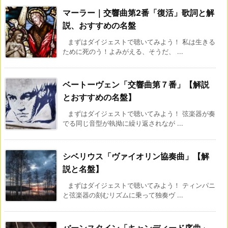
マーラー｜交響曲第2番「復活」歌詞と解
説、おすすめの名盤
まずはダイジェストで聴いてみよう！ 私は生きる
ために死のう！よみがえる、そうだ、 ...
ベートーヴェン「交響曲第７番」【解説
とおすすめの名盤】
まずはダイジェストで聴いてみよう！ 弦楽器が奏
でる同じ音型が執拗に繰り返されなが ...
シベリウス「ヴァイオリン協奏曲」【解
説と名盤】
まずはダイジェストで聴いてみよう！ ティンパニ
と弦楽器の刻むリズムに乗って独奏ヴ ...