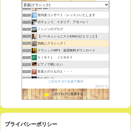
思えば遠くへ来たもんだ
174位
tak-talk
175位
室内楽コンサート・レッスンいたします
176位
ボチェッリ、イタリア、アモーレ！
177位
ノンノンのブログ
178位
【パーカッショニストKANのひとりごと】
179位
気軽にクラシック！
180位
クラシックMP3・楽譜無料ダウンロード
181位
ＶＩＮＹＬ ＪＵＮＫＹ
182位
ピアノで唄いたい
183位
音楽とのりものと・・・
184位
BakuKla +*+
185位
このカテゴリを全て表示
MYSTIC RHYTHMS
186位
参加する
ときどき書きます♪
187位
このブログに投票する
プライバシーポリシー