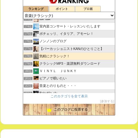
鑑賞空間・忘れられない作品
171位
ランキング
ポイント
ブロ画
思えば遠くへ来たもんだ
172位
tak-talk
173位
室内楽コンサート・レッスンいたします
174位
ボチェッリ、イタリア、アモーレ！
175位
ノンノンのブログ
176位
【パーカッショニストKANのひとりごと】
177位
気軽にクラシック！
178位
クラシックMP3・楽譜無料ダウンロード
179位
ＶＩＮＹＬ ＪＵＮＫＹ
180位
ピアノで唄いたい
181位
音楽とのりものと・・・
182位
BakuKla +*+
183位
このカテゴリを全て表示
MYSTIC RHYTHMS
184位
参加する
ときどき書きます♪
185位
このブログに投票する