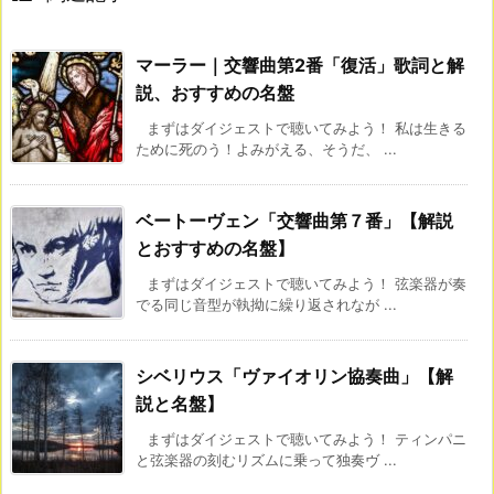
マーラー｜交響曲第2番「復活」歌詞と解
説、おすすめの名盤
まずはダイジェストで聴いてみよう！ 私は生きる
ために死のう！よみがえる、そうだ、 ...
ベートーヴェン「交響曲第７番」【解説
とおすすめの名盤】
まずはダイジェストで聴いてみよう！ 弦楽器が奏
でる同じ音型が執拗に繰り返されなが ...
シベリウス「ヴァイオリン協奏曲」【解
説と名盤】
まずはダイジェストで聴いてみよう！ ティンパニ
と弦楽器の刻むリズムに乗って独奏ヴ ...