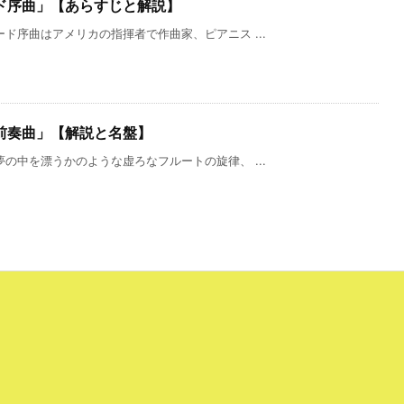
ド序曲」【あらすじと解説】
ド序曲はアメリカの指揮者で作曲家、ピアニス ...
前奏曲」【解説と名盤】
の中を漂うかのような虚ろなフルートの旋律、 ...