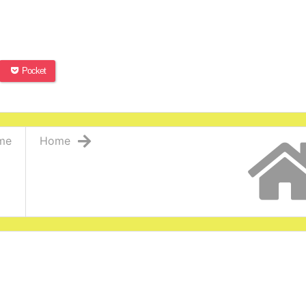
Pocket
me
Home