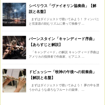
シベリウス「ヴァイオリン協奏曲」【解
説と名盤】
まずはダイジェストで聴いてみよう！ ティンパニ
と弦楽器の刻むリズムに乗って独奏ヴ ...
バーンスタイン「キャンディード序曲」
【あらすじと解説】
「キャンディード」の解説 キャンディード序曲は
アメリカの指揮者で作曲家、ピアニス ...
ドビュッシー「牧神の午後への前奏曲」
【解説と名盤】
まずはダイジェストで聴いてみよう！ 夢の中を漂
うかのような虚ろなフルートの旋律、 ...