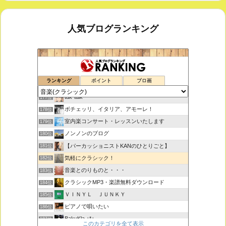
人気ブログランキング
鑑賞空間・忘れられない作品
175位
ランキング
ポイント
ブロ画
思えば遠くへ来たもんだ
176位
tak-talk
177位
ボチェッリ、イタリア、アモーレ！
178位
室内楽コンサート・レッスンいたします
179位
ノンノンのブログ
180位
【パーカッショニストKANのひとりごと】
181位
気軽にクラシック！
182位
音楽とのりものと・・・
183位
クラシックMP3・楽譜無料ダウンロード
184位
ＶＩＮＹＬ ＪＵＮＫＹ
185位
ピアノで唄いたい
186位
BakuKla +*+
187位
このカテゴリを全て表示