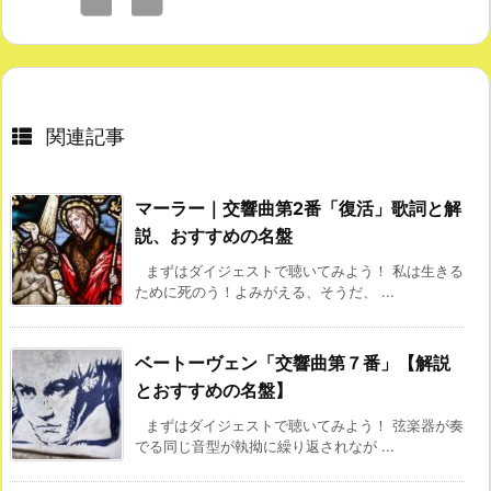
関連記事
マーラー｜交響曲第2番「復活」歌詞と解
説、おすすめの名盤
まずはダイジェストで聴いてみよう！ 私は生きる
ために死のう！よみがえる、そうだ、 ...
ベートーヴェン「交響曲第７番」【解説
とおすすめの名盤】
まずはダイジェストで聴いてみよう！ 弦楽器が奏
でる同じ音型が執拗に繰り返されなが ...