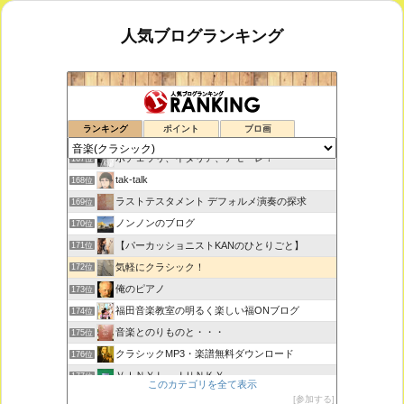
人気ブログランキング
思えば遠くへ来たもんだ
165位
ランキング
ポイント
ブロ画
室内楽コンサート・レッスンいたします
166位
ボチェッリ、イタリア、アモーレ！
167位
tak-talk
168位
ラストテスタメント デフォルメ演奏の探求
169位
ノンノンのブログ
170位
【パーカッショニストKANのひとりごと】
171位
気軽にクラシック！
172位
俺のピアノ
173位
福田音楽教室の明るく楽しい福ONブログ
174位
音楽とのりものと・・・
175位
クラシックMP3・楽譜無料ダウンロード
176位
ＶＩＮＹＬ ＪＵＮＫＹ
177位
このカテゴリを全て表示
ピアノで唄いたい
178位
参加する