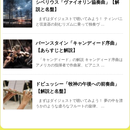
シベリウス「ヴァイオリン協奏曲」【解
説と名盤】
まずはダイジェストで聴いてみよう！ ティンパニ
と弦楽器の刻むリズムに乗って独奏ヴ ...
バーンスタイン「キャンディード序曲」
【あらすじと解説】
「キャンディード」の解説 キャンディード序曲は
アメリカの指揮者で作曲家、ピアニス ...
ドビュッシー「牧神の午後への前奏曲」
【解説と名盤】
まずはダイジェストで聴いてみよう！ 夢の中を漂
うかのような虚ろなフルートの旋律、 ...