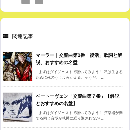
関連記事
マーラー｜交響曲第2番「復活」歌詞と解
説、おすすめの名盤
まずはダイジェストで聴いてみよう！ 私は生きる
ために死のう！よみがえる、そうだ、 ...
ベートーヴェン「交響曲第７番」【解説
とおすすめの名盤】
まずはダイジェストで聴いてみよう！ 弦楽器が奏
でる同じ音型が執拗に繰り返されなが ...