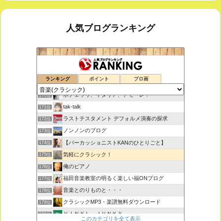
人気ブログランキング
思えば遠くへ来たもんだ
168位
ランキング
ポイント
ブロ画
室内楽コンサート・レッスンいたします
169位
ボチェッリ、イタリア、アモーレ！
170位
tak-talk
171位
ラストテスタメント デフォルメ演奏の探求
172位
ノンノンのブログ
173位
【パーカッショニストKANのひとりごと】
174位
気軽にクラシック！
175位
俺のピアノ
176位
福田音楽教室の明るく楽しい福ONブログ
177位
音楽とのりものと・・・
178位
クラシックMP3・楽譜無料ダウンロード
179位
ＶＩＮＹＬ ＪＵＮＫＹ
180位
このカテゴリを全て表示