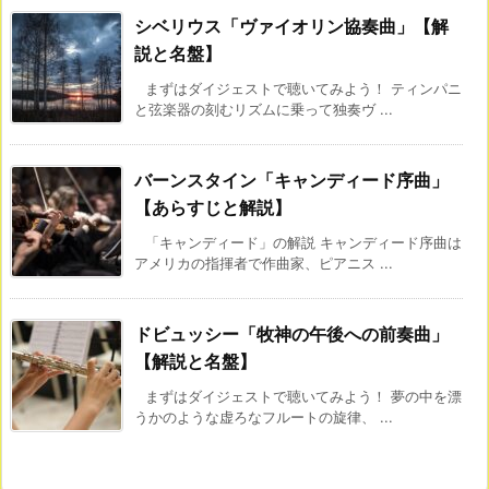
シベリウス「ヴァイオリン協奏曲」【解
説と名盤】
まずはダイジェストで聴いてみよう！ ティンパニ
と弦楽器の刻むリズムに乗って独奏ヴ ...
バーンスタイン「キャンディード序曲」
【あらすじと解説】
「キャンディード」の解説 キャンディード序曲は
アメリカの指揮者で作曲家、ピアニス ...
ドビュッシー「牧神の午後への前奏曲」
【解説と名盤】
まずはダイジェストで聴いてみよう！ 夢の中を漂
うかのような虚ろなフルートの旋律、 ...