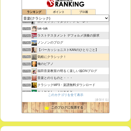
思えば遠くへ来たもんだ
168位
ランキング
ポイント
ブロ画
室内楽コンサート・レッスンいたします
169位
ボチェッリ、イタリア、アモーレ！
170位
tak-talk
171位
ラストテスタメント デフォルメ演奏の探求
172位
ノンノンのブログ
173位
【パーカッショニストKANのひとりごと】
174位
気軽にクラシック！
175位
俺のピアノ
176位
福田音楽教室の明るく楽しい福ONブログ
177位
音楽とのりものと・・・
178位
クラシックMP3・楽譜無料ダウンロード
179位
ＶＩＮＹＬ ＪＵＮＫＹ
180位
このカテゴリを全て表示
ピアノで唄いたい
181位
参加する
未来の音楽研究所 音楽哲学・思想 平林 遼
182位
このブログに投票する