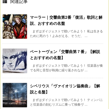
関連記事
マーラー｜交響曲第2番「復活」歌詞と解
説、おすすめの名盤
まずはダイジェストで聴いてみよう！ 私は生きる
ために死のう！よみがえる、そうだ、 ...
ベートーヴェン「交響曲第７番」【解説
とおすすめの名盤】
まずはダイジェストで聴いてみよう！ 弦楽器が奏
でる同じ音型が執拗に繰り返されなが ...
シベリウス「ヴァイオリン協奏曲」【解
説と名盤】
まずはダイジェストで聴いてみよう！ ティンパニ
と弦楽器の刻むリズムに乗って独奏ヴ ...