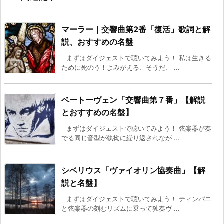
マーラー｜交響曲第2番「復活」歌詞と解
説、おすすめの名盤
まずはダイジェストで聴いてみよう！ 私は生きる
ために死のう！よみがえる、そうだ、 ...
ベートーヴェン「交響曲第７番」【解説
とおすすめの名盤】
まずはダイジェストで聴いてみよう！ 弦楽器が奏
でる同じ音型が執拗に繰り返されなが ...
シベリウス「ヴァイオリン協奏曲」【解
説と名盤】
まずはダイジェストで聴いてみよう！ ティンパニ
と弦楽器の刻むリズムに乗って独奏ヴ ...