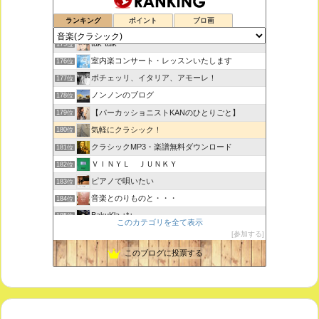
鑑賞空間・忘れられない作品
173位
ランキング
ポイント
ブロ画
思えば遠くへ来たもんだ
174位
tak-talk
175位
室内楽コンサート・レッスンいたします
176位
ボチェッリ、イタリア、アモーレ！
177位
ノンノンのブログ
178位
【パーカッショニストKANのひとりごと】
179位
気軽にクラシック！
180位
クラシックMP3・楽譜無料ダウンロード
181位
ＶＩＮＹＬ ＪＵＮＫＹ
182位
ピアノで唄いたい
183位
音楽とのりものと・・・
184位
BakuKla +*+
185位
このカテゴリを全て表示
MYSTIC RHYTHMS
186位
参加する
ときどき書きます♪
187位
このブログに投票する