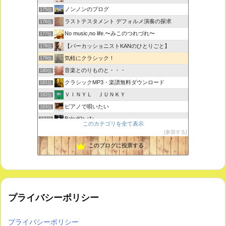
ノンノンのブログ
175位
ラストテスタメント デフォルメ演奏の探求
176位
No music,no life.〜みこのつれづれ〜
177位
【パーカッショニストKANのひとりごと】
178位
気軽にクラシック！
179位
音楽とのりものと・・・
180位
クラシックMP3・楽譜無料ダウンロード
181位
ＶＩＮＹＬ ＪＵＮＫＹ
182位
ピアノで唄いたい
183位
BakuKla +*+
184位
このカテゴリを全て表示
MYSTIC RHYTHMS
185位
参加する
ときどき書きます♪
186位
このブログに投票する
プライバシーポリシー
プライバシーポリシー