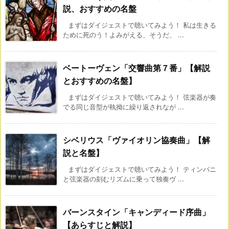
説、おすすめの名盤
まずはダイジェストで聴いてみよう！ 私は生きる
ために死のう！よみがえる、そうだ、 ...
ベートーヴェン「交響曲第７番」【解説
とおすすめの名盤】
まずはダイジェストで聴いてみよう！ 弦楽器が奏
でる同じ音型が執拗に繰り返されなが ...
シベリウス「ヴァイオリン協奏曲」【解
説と名盤】
まずはダイジェストで聴いてみよう！ ティンパニ
と弦楽器の刻むリズムに乗って独奏ヴ ...
バーンスタイン「キャンディード序曲」
【あらすじと解説】