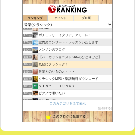
鑑賞空間・忘れられない作品
175位
ランキング
ポイント
ブロ画
思えば遠くへ来たもんだ
176位
tak-talk
177位
ボチェッリ、イタリア、アモーレ！
178位
室内楽コンサート・レッスンいたします
179位
ノンノンのブログ
180位
【パーカッショニストKANのひとりごと】
181位
気軽にクラシック！
182位
音楽とのりものと・・・
183位
クラシックMP3・楽譜無料ダウンロード
184位
ＶＩＮＹＬ ＪＵＮＫＹ
185位
ピアノで唄いたい
186位
BakuKla +*+
187位
このカテゴリを全て表示
MYSTIC RHYTHMS
188位
参加する
ときどき書きます♪
189位
このブログに投票する