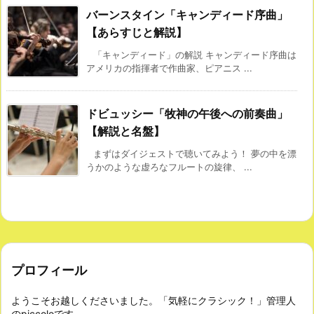
バーンスタイン「キャンディード序曲」
【あらすじと解説】
「キャンディード」の解説 キャンディード序曲は
アメリカの指揮者で作曲家、ピアニス ...
ドビュッシー「牧神の午後への前奏曲」
【解説と名盤】
まずはダイジェストで聴いてみよう！ 夢の中を漂
うかのような虚ろなフルートの旋律、 ...
プロフィール
ようこそお越しくださいました。「気軽にクラシック！」管理人
のpiccoloです。