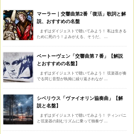
マーラー｜交響曲第2番「復活」歌詞と解
説、おすすめの名盤
まずはダイジェストで聴いてみよう！ 私は生きる
ために死のう！よみがえる、そうだ、 ...
ベートーヴェン「交響曲第７番」【解説
とおすすめの名盤】
まずはダイジェストで聴いてみよう！ 弦楽器が奏
でる同じ音型が執拗に繰り返されなが ...
シベリウス「ヴァイオリン協奏曲」【解
説と名盤】
まずはダイジェストで聴いてみよう！ ティンパニ
と弦楽器の刻むリズムに乗って独奏ヴ ...