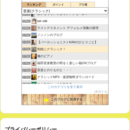
165位
ランキング
ポイント
ブロ画
室内楽コンサート・レッスンいたします
166位
ボチェッリ、イタリア、アモーレ！
167位
tak-talk
168位
ラストテスタメント デフォルメ演奏の探求
169位
ノンノンのブログ
170位
【パーカッショニストKANのひとりごと】
171位
気軽にクラシック！
172位
俺のピアノ
173位
福田音楽教室の明るく楽しい福ONブログ
174位
音楽とのりものと・・・
175位
クラシックMP3・楽譜無料ダウンロード
176位
ＶＩＮＹＬ ＪＵＮＫＹ
177位
このカテゴリを全て表示
ピアノで唄いたい
178位
参加する
未来の音楽研究所 音楽哲学・思想 平林 遼
179位
このブログに投票する
プライバシーポリシー