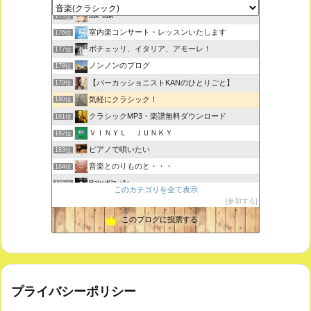
tak-talk
175位
室内楽コンサート・レッスンいたします
176位
ボチェッリ、イタリア、アモーレ！
177位
ノンノンのブログ
178位
【パーカッショニストKANのひとりごと】
179位
気軽にクラシック！
180位
クラシックMP3・楽譜無料ダウンロード
181位
ＶＩＮＹＬ ＪＵＮＫＹ
182位
ピアノで唄いたい
183位
音楽とのりものと・・・
184位
BakuKla +*+
185位
このカテゴリを全て表示
MYSTIC RHYTHMS
186位
参加する
ときどき書きます♪
187位
このブログに投票する
プライバシーポリシー