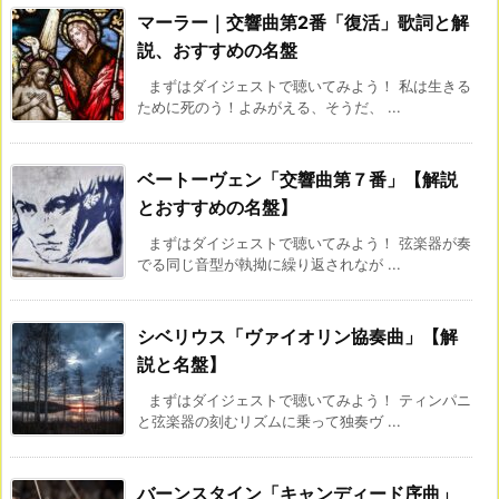
マーラー｜交響曲第2番「復活」歌詞と解
説、おすすめの名盤
まずはダイジェストで聴いてみよう！ 私は生きる
ために死のう！よみがえる、そうだ、 ...
ベートーヴェン「交響曲第７番」【解説
とおすすめの名盤】
まずはダイジェストで聴いてみよう！ 弦楽器が奏
でる同じ音型が執拗に繰り返されなが ...
シベリウス「ヴァイオリン協奏曲」【解
説と名盤】
まずはダイジェストで聴いてみよう！ ティンパニ
と弦楽器の刻むリズムに乗って独奏ヴ ...
バーンスタイン「キャンディード序曲」