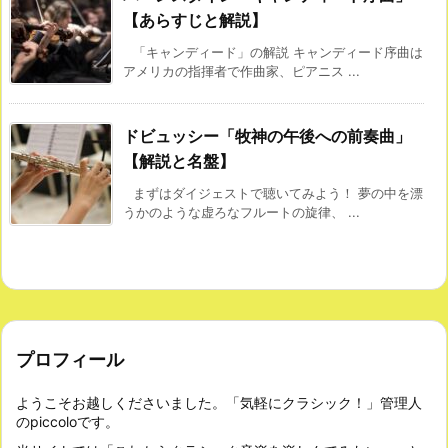
【あらすじと解説】
「キャンディード」の解説 キャンディード序曲は
アメリカの指揮者で作曲家、ピアニス ...
ドビュッシー「牧神の午後への前奏曲」
【解説と名盤】
まずはダイジェストで聴いてみよう！ 夢の中を漂
うかのような虚ろなフルートの旋律、 ...
プロフィール
ようこそお越しくださいました。「気軽にクラシック！」管理人
のpiccoloです。