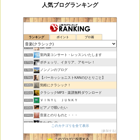
人気ブログランキング
鑑賞空間・忘れられない作品
173位
ランキング
ポイント
ブロ画
思えば遠くへ来たもんだ
174位
tak-talk
175位
室内楽コンサート・レッスンいたします
176位
ボチェッリ、イタリア、アモーレ！
177位
ノンノンのブログ
178位
【パーカッショニストKANのひとりごと】
179位
気軽にクラシック！
180位
クラシックMP3・楽譜無料ダウンロード
181位
ＶＩＮＹＬ ＪＵＮＫＹ
182位
ピアノで唄いたい
183位
音楽とのりものと・・・
184位
BakuKla +*+
185位
このカテゴリを全て表示
MYSTIC RHYTHMS
186位
参加する
ときどき書きます♪
187位
このブログに投票する