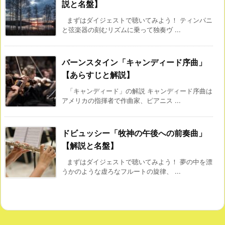
説と名盤】
まずはダイジェストで聴いてみよう！ ティンパニ
と弦楽器の刻むリズムに乗って独奏ヴ ...
バーンスタイン「キャンディード序曲」
【あらすじと解説】
「キャンディード」の解説 キャンディード序曲は
アメリカの指揮者で作曲家、ピアニス ...
ドビュッシー「牧神の午後への前奏曲」
【解説と名盤】
まずはダイジェストで聴いてみよう！ 夢の中を漂
うかのような虚ろなフルートの旋律、 ...