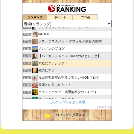
思えば遠くへ来たもんだ
166位
ランキング
ポイント
ブロ画
室内楽コンサート・レッスンいたします
167位
ボチェッリ、イタリア、アモーレ！
168位
tak-talk
169位
ラストテスタメント デフォルメ演奏の探求
170位
ノンノンのブログ
171位
【パーカッショニストKANのひとりごと】
172位
気軽にクラシック！
173位
俺のピアノ
174位
福田音楽教室の明るく楽しい福ONブログ
175位
音楽とのりものと・・・
176位
クラシックMP3・楽譜無料ダウンロード
177位
ＶＩＮＹＬ ＪＵＮＫＹ
178位
このカテゴリを全て表示
ピアノで唄いたい
179位
参加する
未来の音楽研究所 音楽哲学・思想 平林 遼
180位
このブログに投票する