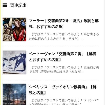
関連記事
マーラー｜交響曲第2番「復活」歌詞と解
説、おすすめの名盤
まずはダイジェストで聴いてみよう！ 私は生きる
ために死のう！よみがえる、そうだ、 ...
ベートーヴェン「交響曲第７番」【解説
とおすすめの名盤】
まずはダイジェストで聴いてみよう！ 弦楽器が奏
でる同じ音型が執拗に繰り返されなが ...
シベリウス「ヴァイオリン協奏曲」【解
説と名盤】
まずはダイジェストで聴いてみよう！ ティンパニ
と弦楽器の刻むリズムに乗って独奏ヴ ...