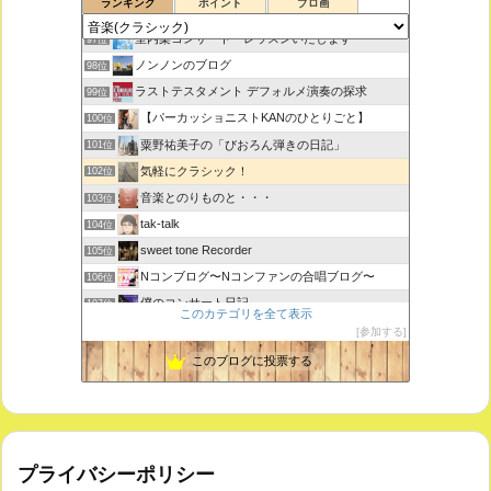
ランキング
ポイント
ブロ画
思えば遠くへ来たもんだ
96位
室内楽コンサート・レッスンいたします
97位
ノンノンのブログ
98位
ラストテスタメント デフォルメ演奏の探求
99位
【パーカッショニストKANのひとりごと】
100位
粟野祐美子の「びおろん弾きの日記」
101位
気軽にクラシック！
102位
音楽とのりものと・・・
103位
tak-talk
104位
sweet tone Recorder
105位
Nコンブログ〜Nコンファンの合唱ブログ〜
106位
僕のコンサート日記
107位
このカテゴリを全て表示
江南 永正寺 コンサート・イベント・行事のお知らせ
108位
参加する
ＶＩＮＹＬ ＪＵＮＫＹ
109位
このブログに投票する
プライバシーポリシー