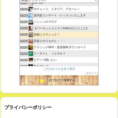
tak-talk
177位
ボチェッリ、イタリア、アモーレ！
178位
室内楽コンサート・レッスンいたします
179位
ノンノンのブログ
180位
【パーカッショニストKANのひとりごと】
181位
気軽にクラシック！
182位
音楽とのりものと・・・
183位
クラシックMP3・楽譜無料ダウンロード
184位
ＶＩＮＹＬ ＪＵＮＫＹ
185位
ピアノで唄いたい
186位
BakuKla +*+
187位
このカテゴリを全て表示
MYSTIC RHYTHMS
188位
参加する
ときどき書きます♪
189位
このブログに投票する
プライバシーポリシー