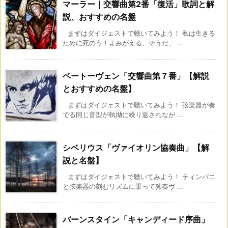
マーラー｜交響曲第2番「復活」歌詞と解
説、おすすめの名盤
まずはダイジェストで聴いてみよう！ 私は生きる
ために死のう！よみがえる、そうだ、 ...
ベートーヴェン「交響曲第７番」【解説
とおすすめの名盤】
まずはダイジェストで聴いてみよう！ 弦楽器が奏
でる同じ音型が執拗に繰り返されなが ...
シベリウス「ヴァイオリン協奏曲」【解
説と名盤】
まずはダイジェストで聴いてみよう！ ティンパニ
と弦楽器の刻むリズムに乗って独奏ヴ ...
バーンスタイン「キャンディード序曲」