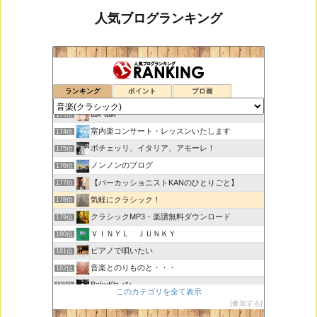
人気ブログランキング
鑑賞空間・忘れられない作品
171位
ランキング
ポイント
ブロ画
思えば遠くへ来たもんだ
172位
tak-talk
173位
室内楽コンサート・レッスンいたします
174位
ボチェッリ、イタリア、アモーレ！
175位
ノンノンのブログ
176位
【パーカッショニストKANのひとりごと】
177位
気軽にクラシック！
178位
クラシックMP3・楽譜無料ダウンロード
179位
ＶＩＮＹＬ ＪＵＮＫＹ
180位
ピアノで唄いたい
181位
音楽とのりものと・・・
182位
BakuKla +*+
183位
このカテゴリを全て表示
MYSTIC RHYTHMS
184位
参加する