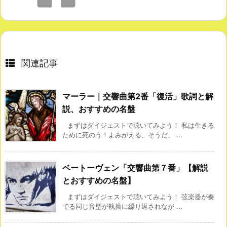
関連記事
マーラー｜交響曲第2番「復活」歌詞と解
説、おすすめの名盤
まずはダイジェストで聴いてみよう！ 私は生きる
ために死のう！よみがえる、そうだ、 ...
ベートーヴェン「交響曲第７番」【解説
とおすすめの名盤】
まずはダイジェストで聴いてみよう！ 弦楽器が奏
でる同じ音型が執拗に繰り返されなが ...