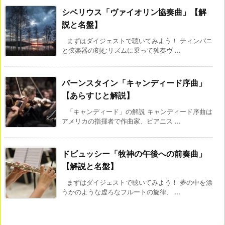
シベリウス「ヴァイオリン協奏曲」【解
説と名盤】
まずはダイジェストで聴いてみよう！ ティンパニ
と弦楽器の刻むリズムに乗って独奏ヴ ...
バーンスタイン「キャンディード序曲」
【あらすじと解説】
「キャンディード」の解説 キャンディード序曲は
アメリカの指揮者で作曲家、ピアニス ...
ドビュッシー「牧神の午後への前奏曲」
【解説と名盤】
まずはダイジェストで聴いてみよう！ 夢の中を漂
うかのような虚ろなフルートの旋律、 ...