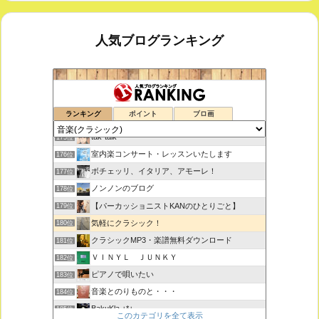
人気ブログランキング
鑑賞空間・忘れられない作品
173位
ランキング
ポイント
ブロ画
思えば遠くへ来たもんだ
174位
tak-talk
175位
室内楽コンサート・レッスンいたします
176位
ボチェッリ、イタリア、アモーレ！
177位
ノンノンのブログ
178位
【パーカッショニストKANのひとりごと】
179位
気軽にクラシック！
180位
クラシックMP3・楽譜無料ダウンロード
181位
ＶＩＮＹＬ ＪＵＮＫＹ
182位
ピアノで唄いたい
183位
音楽とのりものと・・・
184位
BakuKla +*+
185位
このカテゴリを全て表示